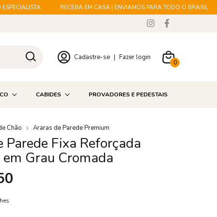
PECIALISTA
RECEBA EM CASA | ENVIAMOS PARA TODO O BRASIL
Cadastre-se
|
Fazer login
0
ICO
CABIDES
PROVADORES E PEDESTAIS
de Chão
Araras de Parede Premium
e Parede Fixa Reforçada
a em Grau Cromada
50
lhes