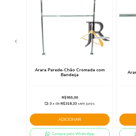
Arara Parede-Chão Cromada com
t 40cm
Ara
Bandeija
R$955,00
3
x de
R$318,33
sem juros
ADICIONAR
App
Compre pelo WhatsApp