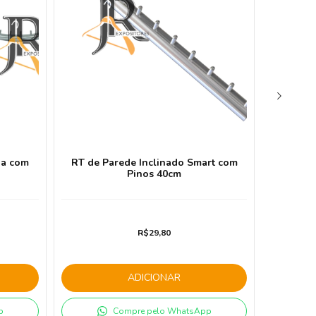
da com
RT de Parede Inclinado Smart com
Arara 
Pinos 40cm
R$29,80
ADICIONAR
p
Compre pelo WhatsApp