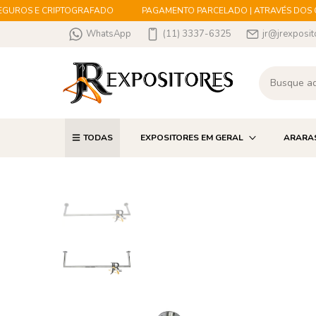
UROS E CRIPTOGRAFADO
PAGAMENTO PARCELADO | ATRAVÉS DOS CAR
WhatsApp
(11) 3337-6325
jr@jrexposit
TODAS
EXPOSITORES EM GERAL
ARARA