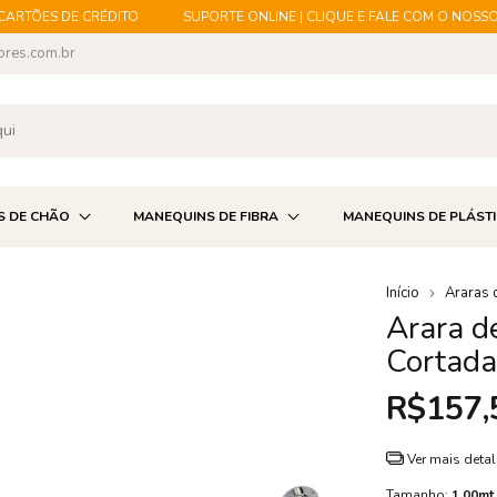
TÕES DE CRÉDITO
SUPORTE ONLINE | CLIQUE E FALE COM O NOSSO ES
ores.com.br
S DE CHÃO
MANEQUINS DE FIBRA
MANEQUINS DE PLÁST
Início
Araras 
Arara d
Cortad
R$157,
Ver mais deta
Tamanho:
1,00mt