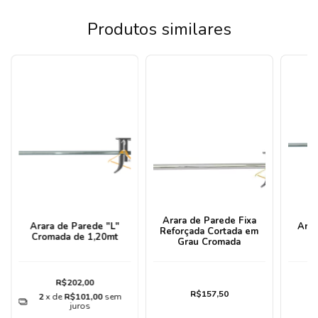
Produtos similares
Arara de Parede Fixa
Arara de Parede "L"
Arar
Reforçada Cortada em
Cromada de 1,20mt
Grau Cromada
R$202,00
R$157,50
2
x de
R$101,00
sem
juros