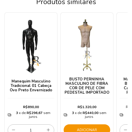
Produtos similares
BUSTO PERNINHA
Man
Manequim Masculino
MASCULINO DE FIBRA
Bom
Tradicional 01 Cabeça
COR DE PELE COM
Cabe
Ovo Preto Envernizado
PEDESTAL IMPORTADO
Pr
R$890,00
R$1.320,00
R$9
3
x de
R$296,67
sem
3
x de
R$440,00
sem
3
juros
juros
ADICIONAR