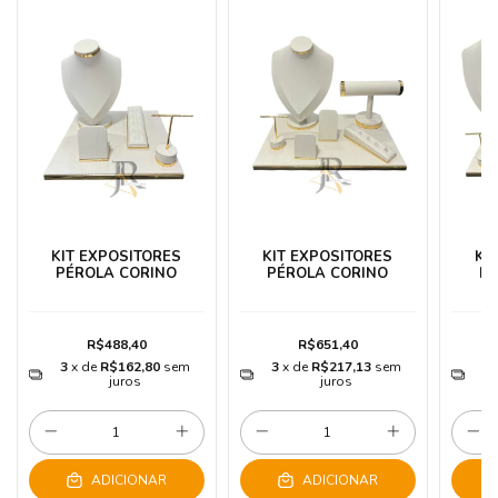
KIT EXPOSITORES
KIT EXPOSITORES
KI
PÉROLA CORINO
PÉROLA CORINO
PÉ
R$488,40
R$651,40
3
x de
R$162,80
sem
3
x de
R$217,13
sem
3
juros
juros
ADICIONAR
ADICIONAR