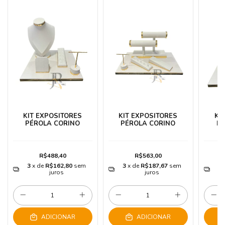
KIT EXPOSITORES
KIT EXPOSITORES
KI
PÉROLA CORINO
PÉROLA CORINO
PÉ
R$488,40
R$563,00
3
x de
R$162,80
sem
3
x de
R$187,67
sem
3
juros
juros
ADICIONAR
ADICIONAR