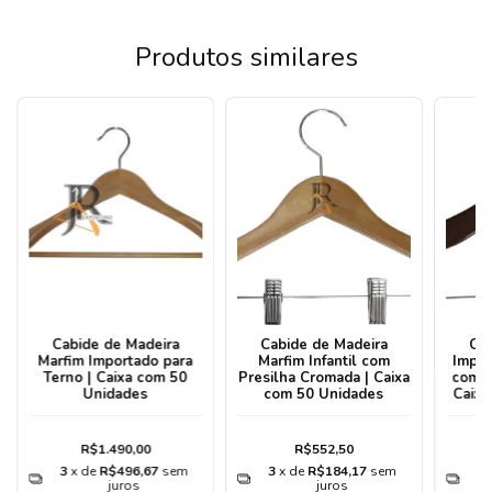
Produtos similares
Cabide de Madeira
Cabide de Madeira
Ca
Marfim Importado para
Marfim Infantil com
Impor
Terno | Caixa com 50
Presilha Cromada | Caixa
com P
Unidades
com 50 Unidades
Caixa
R$1.490,00
R$552,50
3
x de
R$496,67
sem
3
x de
R$184,17
sem
3
juros
juros