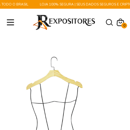
TODO O BRASIL
LOJA 100% SEGURA | SEUS DADOS SEGUROS E CRIPT
0