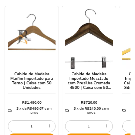
Cabide de Madeira
Cabide de Madeira
Ca
Marfim Importado para
Importado Mesclado
Impo
Terno | Caixa com 50
com Presilha Cromada
Calce
Unidades
4500 | Caixa com 50
Silic
Unidades
R$1.490,00
R$720,00
3
x de
R$496,67
sem
3
x de
R$240,00
sem
3
juros
juros