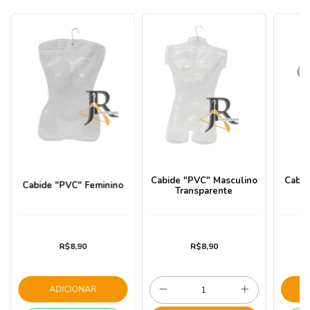
Cabide "PVC" Masculino
Cabid
Cabide "PVC" Feminino
Transparente
R$8,90
R$8,90
ADICIONAR