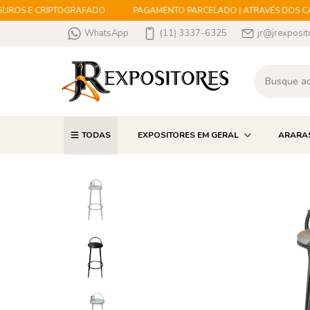
ROS E CRIPTOGRAFADO
PAGAMENTO PARCELADO | ATRAVÉS DOS CART
WhatsApp
(11) 3337-6325
jr@jrexposit
TODAS
EXPOSITORES EM GERAL
ARARA