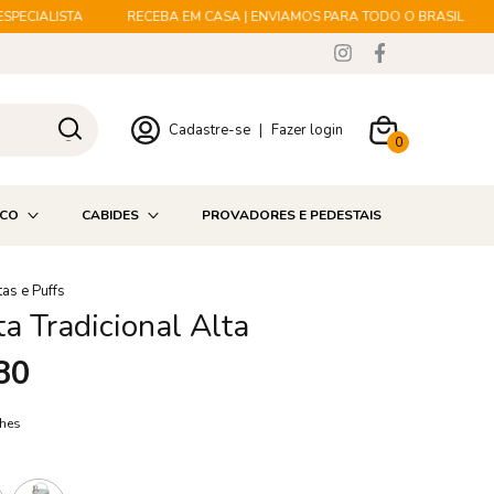
ECIALISTA
RECEBA EM CASA | ENVIAMOS PARA TODO O BRASIL
L
Cadastre-se
|
Fazer login
0
ICO
CABIDES
PROVADORES E PEDESTAIS
as e Puffs
a Tradicional Alta
80
lhes