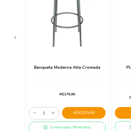
AZUL
Banqueta Moderna Alta Cromada
P
R$178,80
ros
ADICIONAR
App
Compre pelo WhatsApp