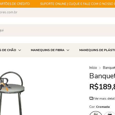
ÕES DE CRÉDITO
SUPORTE ONLINE | CLIQUE E FALE COM O NOSSO ESP
ores.com.br
S DE CHÃO
MANEQUINS DE FIBRA
MANEQUINS DE PLÁST
Início
Banquet
Banquet
R$189,
Ver mais deta
Cor:
Cromada