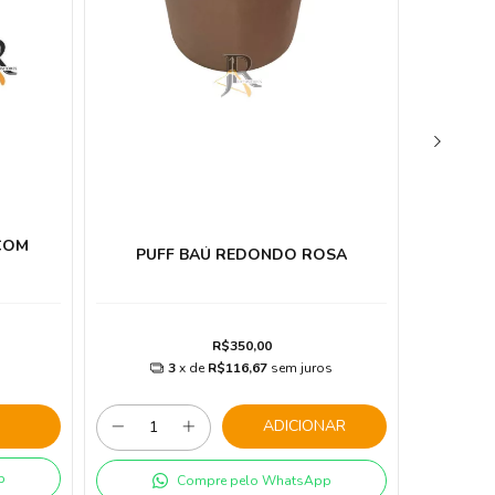
COM
PUFF BAÚ REDONDO ROSA
R$350,00
3
x de
R$116,67
sem juros
ADICIONAR
p
Compre pelo WhatsApp