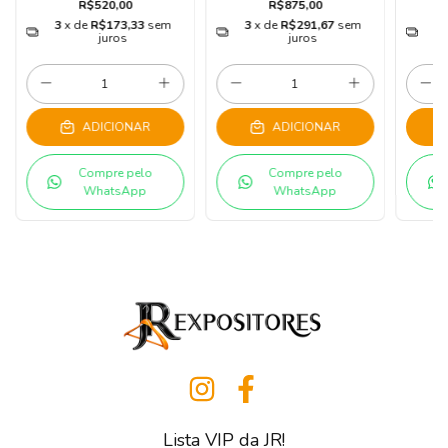
R$520,00
R$875,00
3
x de
R$173,33
sem
3
x de
R$291,67
sem
3
juros
juros
ADICIONAR
ADICIONAR
Compre pelo
Compre pelo
WhatsApp
WhatsApp
Lista VIP da JR!